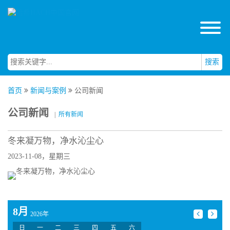
搜索
首页
新闻与案例
公司新闻
公司新闻
|
所有新闻
冬来凝万物，净水沁尘心
2023-11-08，星期三
8月
2026年
日
一
二
三
四
五
六