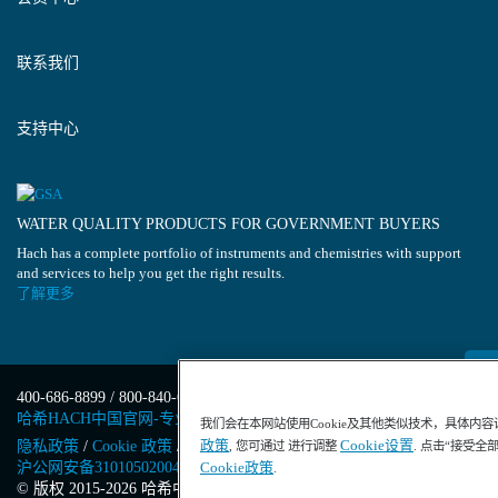
联系我们
支持中心
WATER QUALITY PRODUCTS FOR GOVERNMENT BUYERS
Hach has a complete portfolio of instruments and chemistries with support
and services to help you get the right results.
了解更多
400-686-8899 / 800-840-6026
哈希HACH中国官网-专业水质分析仪器
我们会在本网站使用Cookie及其他类似技术，具体内
政策
Cookie设置
隐私政策
/
Cookie 政策
/
Cookie 设置
/
沪ICP备13034148号-4
/
, 您可通过 进行调整
. 点击“接受全
沪公网安备31010502004971号
/
沪(浦)应急管危经许[2023]201871
Cookie政策
.
© 版权 2015-2026 哈希中国版权所有
/