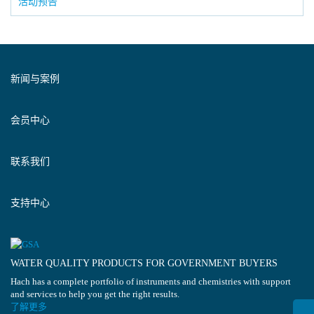
活动预告
新闻与案例
会员中心
联系我们
支持中心
WATER QUALITY PRODUCTS FOR GOVERNMENT BUYERS
Hach has a complete portfolio of instruments and chemistries with support
and services to help you get the right results.
了解更多