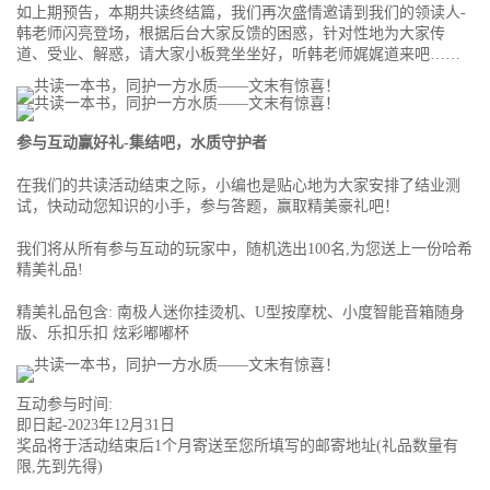
如上期预告，本期共读终结篇，我们再次盛情邀请到我们的领读人-
韩老师闪亮登场，根据后台大家反馈的困惑，针对性地为大家传
道、受业、解惑，请大家小板凳坐坐好，听韩老师娓娓道来吧……
参与互动赢好礼-集结吧，水质守护者
在我们的共读活动结束之际，小编也是贴心地为大家安排了结业测
试，快动动您知识的小手，参与答题，赢取精美豪礼吧！
我们将从所有参与互动的玩家中，随机选出100名,为您送上一份哈希
精美礼品!
精美礼品包含: 南极人迷你挂烫机、U型按摩枕、小度智能音箱随身
版、乐扣乐扣 炫彩嘟嘟杯
互动参与时间:
即日起-2023年12月31日
奖品将于活动结束后1个月寄送至您所填写的邮寄地址(礼品数量有
限,先到先得)