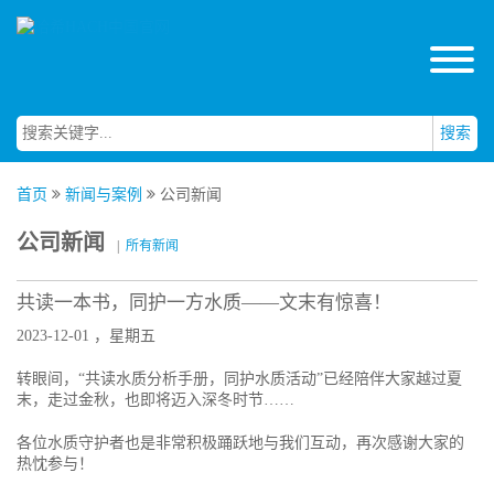
搜索
首页
新闻与案例
公司新闻
公司新闻
|
所有新闻
共读一本书，同护一方水质——文末有惊喜！
2023-12-01 ，星期五
转眼间，“共读水质分析手册，同护水质活动”已经陪伴大家越过夏
末，走过金秋，也即将迈入深冬时节……
各位水质守护者也是非常积极踊跃地与我们互动，再次感谢大家的
热忱参与！