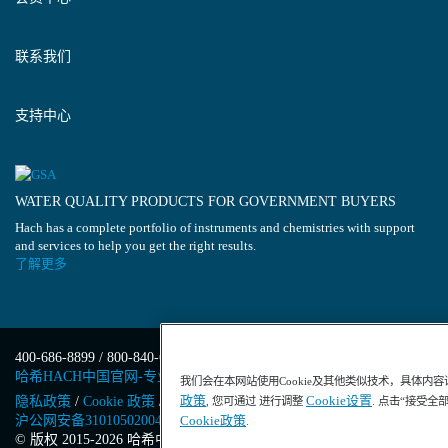
联系我们
支持中心
WATER QUALITY PRODUCTS FOR GOVERNMENT BUYERS
Hach has a complete portfolio of instruments and chemistries with support
and services to help you get the right results.
了解更多
400-686-8899 / 800-840-6026
哈希HACH中国官网-专业水质分析仪器
我们会在本网站使用Cookie及其他类似技术，具体内
政策
Cookie设置
隐私政策
/
Cookie 政策
/
Cookie 设置
/
沪ICP备13034148号-4
/
, 您可通过 进行调整
. 点击“接受全
沪公网安备31010502004971号
/
沪(浦)应急管危经许[2023]201871
Cookie政策
.
© 版权 2015-2026 哈希中国版权所有
/