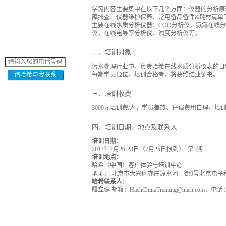
学习内容主要集中在以下几个方面：仪器的分析原
障排查、仪器维护保养、常用备品备件&耗材清单
主要在线水质分析仪器：COD分析仪，氨氮在线
仪，在线电导率分析仪、浊度分析仪等。
二、培训对象
污水处理行业中，负责哈希在线水质分析仪表的日
每期学员12位，培训合格者，将获颁结业证书。
请哈希与我联系
三、培训收费
3000元培训费/人，学员差旅、住宿费用自理，培
四、培训日期、地点及联系人
培训日期：
2017年7月26-28日（7月25日报到） 第3期
培训地点：
哈希（中国）客户体验与培训中心
地址： 北京市大兴区亦庄凉水河一街9号北京电子
哈希联系人：
殷立健 邮箱：HachChinaTraining@hach.com，电话：