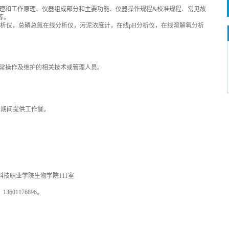
理和工作原理、仪器组成部分和主要功能、仪器操作规程&校准规程、常见故
等。
分析仪，总磷总氮在线分析仪，污泥浓度计，在线pH分析仪，在线溶解氧分析
常操作及维护的相关技术或管理人员。
训期间提供工作餐。
科技职业学院生物学院111室
13601176896。