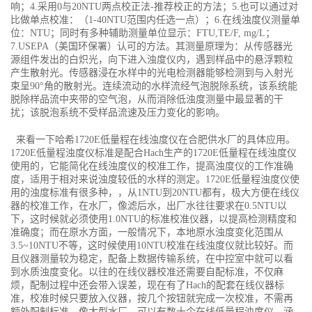
响；4.采用0与20NTU两点校正法-推荐校正的方法；5.也可以通过对
比做单点校准：（1-40NTU范围内任选一点）；6.在线浊度仪测量单
位：NTU；同时有多种辅助测量单位显示：FTU,TE/F, mg/L；
7.USEPA（美国环保署）认可的方法。其测量原理为：从传感器光
源组件发出的白炽光，向下进入浊度仪内，遇到样品中的悬浮颗粒
产生散射光。传感器浸在水样中的光电检测器能够检测到与入射光
束呈90°角的散射光。连续流动的水样流经气泡脱除系统，该系统能
脱除样品流中夹带的空气泡，从而消除低浊度测量中最显著的干
扰；该脱泡系统不受样品流速及压力变化的影响。
来看一下哈希1720E低量程在线浊度仪在合肥供水厂的具体应用。
1720E低量程浊度仪标准是配合Hach生产的1720E低量程在线浊度仪
使用的，它能简化在线浊度仪的校准工作，提高浊度仪的工作准确
度，适用于相对来说浊度较低的水样的测定。1720E低量程浊度仪使
用的浊度标准有很多种，，从1NTU到20NTU都有，极大方便在线仪
器的校准工作，在水厂，像滤后水，出厂水往往要求在0.5NTU以
下，这时候就必须使用1.0NTU的标准校准仪器，以提高检测精度和
准确度；而在原水方面，一般情况下，本地原水浊度变化范围从
3.5~10NTU不等，这时候使用10NTU校准在线浊度仪就比较好。而
且仪器测量较为稳定，配备上数据传输系统，在中控室中就可以看
到水质浊度变化。以往的在线仪器校准还需要自配标准，不仅麻
烦，配制过程中还会带入误差，现在有了Hach的配套在线仪器标
准，校准时候只要放入仪器，按几个按钮就完成一次校准，不需再
额外配制标准，像大型水厂，可以有数十个在线低量程浊度仪，涵