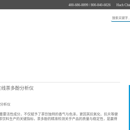
400-686-8899 / 800-840-6026
Hach Chi
应用
新闻与案例
服务支持
关于哈希
在线购买
0在线茶多酚分析仪
重要活性成分，不仅赋予了茶饮独特的香气与色泽，更因其抗氧化、抗炎等健
为茶饮料生产的关键指标，茶多酚的精准检测关乎产品的质量与稳定性，是赢得