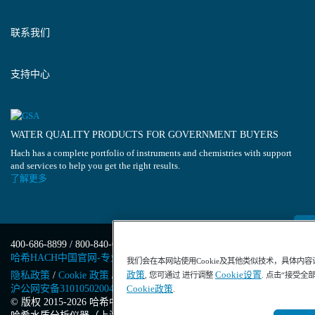
联系我们
支持中心
WATER QUALITY PRODUCTS FOR GOVERNMENT BUYERS
Hach has a complete portfolio of instruments and chemistries with support
and services to help you get the right results.
了解更多
400-686-8899 / 800-840-6026
哈希HACH中国官网-专业水质分析仪器
我们会在本网站使用Cookie及其他类似技术，具体内
政策
Cookie设置
隐私政策
/
Cookie 政策
/
Cookie 设置
/
沪ICP备13034148号-4
/
, 您可通过 进行调整
. 点击“接受全
沪公网安备31010502004971号
/
沪(浦)应急管危经许[2023]201871
Cookie政策
.
© 版权 2015-2026 哈希中国版权所有
/