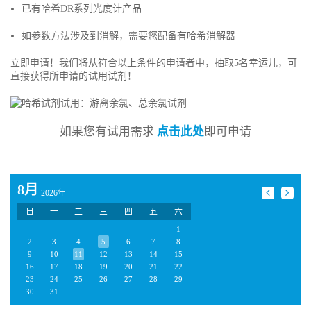
已有哈希DR系列光度计产品
如参数方法涉及到消解，需要您配备有哈希消解器
立即申请！我们将从符合以上条件的申请者中，抽取5名幸运儿，可
直接获得所申请的试用试剂！
如果您有试用需求
点击此处
即可申请
8月
2026年
日
一
二
三
四
五
六
1
2
3
4
5
6
7
8
9
10
11
12
13
14
15
16
17
18
19
20
21
22
23
24
25
26
27
28
29
30
31