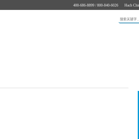
400-686-8899 / 800-840-6026
Hach Chi
应用
新闻与案例
服务支持
关于哈希
在线购买