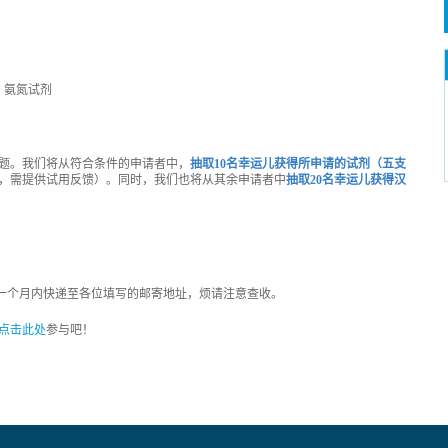
题。我们将从符合条件的申请者中，
抽取10名幸运儿获得所申请的试剂（五支
，需提供试用反馈）。同时，我们也将从其余申请者中
抽取20名幸运儿获得汉
的一个月内快递至各位填写的邮寄地址，烦请注意查收。
点击此处
参与吧！