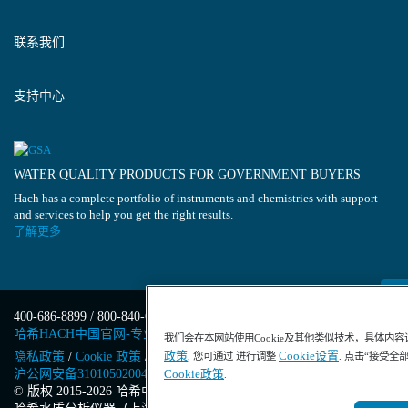
联系我们
支持中心
WATER QUALITY PRODUCTS FOR GOVERNMENT BUYERS
Hach has a complete portfolio of instruments and chemistries with support
and services to help you get the right results.
了解更多
400-686-8899 / 800-840-6026
哈希HACH中国官网-专业水质分析仪器
我们会在本网站使用Cookie及其他类似技术，具体内
政策
Cookie设置
隐私政策
/
Cookie 政策
/
Cookie 设置
/
沪ICP备13034148号-4
/
, 您可通过 进行调整
. 点击“接受全
沪公网安备31010502004971号
/
沪(浦)应急管危经许[2023]201871
Cookie政策
.
© 版权 2015-2026 哈希中国版权所有
/