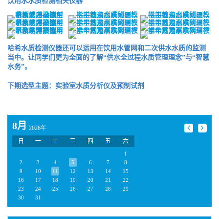
饮用水水质检测相关仪器
哈希水质检测仪器还可以运用在饮用水管网和二次供水水质的监测
当中。让同学们更为全面的了解“供水全过程水质管理理念”与“智慧
水务”。
下期选型主题：实验室水质分析仪及预制试剂
8月
2026年
日
一
二
三
四
五
六
1
2
3
4
5
6
7
8
9
10
11
12
13
14
15
16
17
18
19
20
21
22
23
24
25
26
27
28
29
30
31