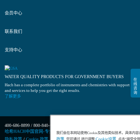
会员中心
联系我们
支持中心
WATER QUALITY PRODUCTS FOR GOVERNMENT BUYERS
Hach has a complete portfolio of instruments and chemistries with support
and services to help you get the right results.
了解更多
400-686-8899 / 800-840-6026
哈希HACH中国官网-专业水质分析仪器
我们会在本网站使用Cookie及其他类似技术，具体内
政策
Cookie设置
隐私政策
/
Cookie 政策
/
Cookie 设置
/
沪ICP备13034148号-4
/
, 您可通过 进行调整
. 点击“接受全