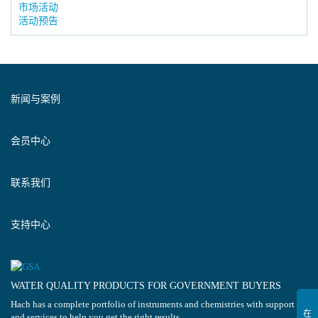
市场活动
活动预告
新闻与案例
会员中心
联系我们
支持中心
WATER QUALITY PRODUCTS FOR GOVERNMENT BUYERS
Hach has a complete portfolio of instruments and chemistries with support
and services to help you get the right results.