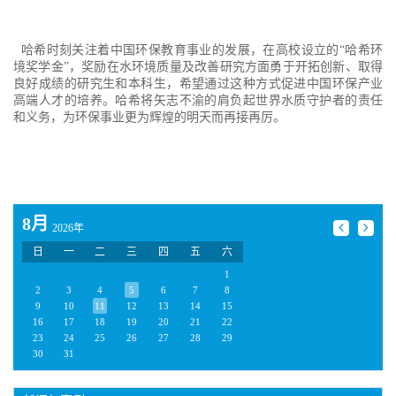
哈希时刻关注着中国环保教育事业的发展，在高校设立的“哈希环
境奖学金”，奖励在水环境质量及改善研究方面勇于开拓创新、取得
良好成绩的研究生和本科生，希望通过这种方式促进中国环保产业
高端人才的培养。哈希将矢志不渝的肩负起世界水质守护者的责任
和义务，为环保事业更为辉煌的明天而再接再厉。
8月
2026年
日
一
二
三
四
五
六
1
2
3
4
5
6
7
8
9
10
11
12
13
14
15
16
17
18
19
20
21
22
23
24
25
26
27
28
29
30
31