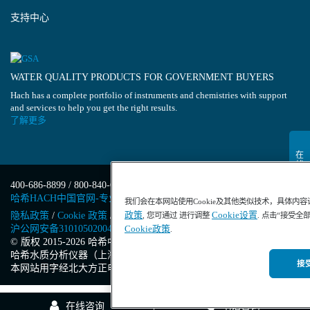
支持中心
WATER QUALITY PRODUCTS FOR GOVERNMENT BUYERS
Hach has a complete portfolio of instruments and chemistries with support
and services to help you get the right results.
了解更多
400-686-8899 / 800-840-6026
哈希HACH中国官网-专业水质分析仪器
我们会在本网站使用Cookie及其他类似技术，具体内
政策
Cookie设置
隐私政策
/
Cookie 政策
/
Cookie 设置
/
沪ICP备13034148号-4
/
, 您可通过 进行调整
. 点击“接受全
沪公网安备31010502004971号
/
沪(浦)应急管危经许[2023]201871
Cookie政策
.
© 版权 2015-2026 哈希中国版权所有
/
哈希水质分析仪器（上海）有限公司
/
接受
本网站用字经北大方正电子有限公司授权许可
在线咨询
电话咨询