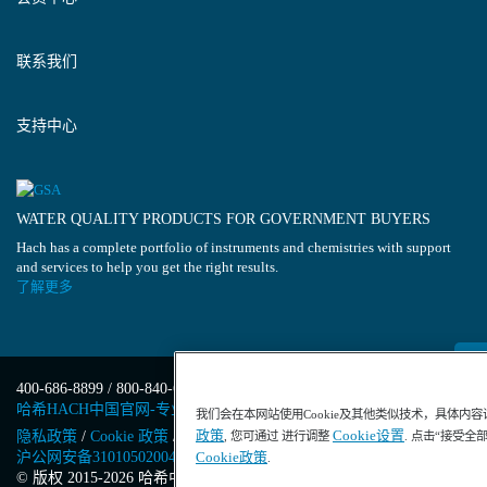
联系我们
支持中心
WATER QUALITY PRODUCTS FOR GOVERNMENT BUYERS
Hach has a complete portfolio of instruments and chemistries with support
and services to help you get the right results.
了解更多
400-686-8899 / 800-840-6026
哈希HACH中国官网-专业水质分析仪器
我们会在本网站使用Cookie及其他类似技术，具体内
政策
Cookie设置
隐私政策
/
Cookie 政策
/
Cookie 设置
/
沪ICP备13034148号-4
/
, 您可通过 进行调整
. 点击“接受全
沪公网安备31010502004971号
/
沪(浦)应急管危经许[2023]201871
Cookie政策
.
© 版权 2015-2026 哈希中国版权所有
/