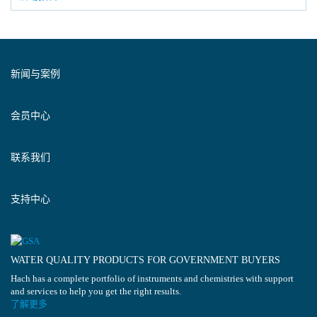
新闻与案例
会员中心
联系我们
支持中心
WATER QUALITY PRODUCTS FOR GOVERNMENT BUYERS
Hach has a complete portfolio of instruments and chemistries with support
and services to help you get the right results.
了解更多