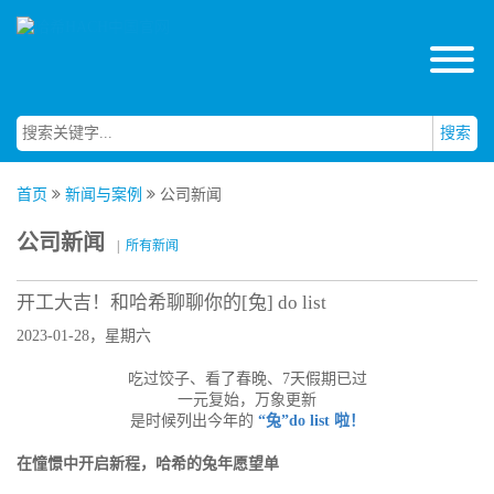
搜索
首页
新闻与案例
公司新闻
公司新闻
|
所有新闻
开工大吉！和哈希聊聊你的[兔] do list
2023-01-28，星期六
吃过饺子、看了春晚、7天假期已过
一元复始，万象更新
是时候列出今年的
“兔”do list 啦！
在憧憬中开启新程，哈希的兔年愿望单