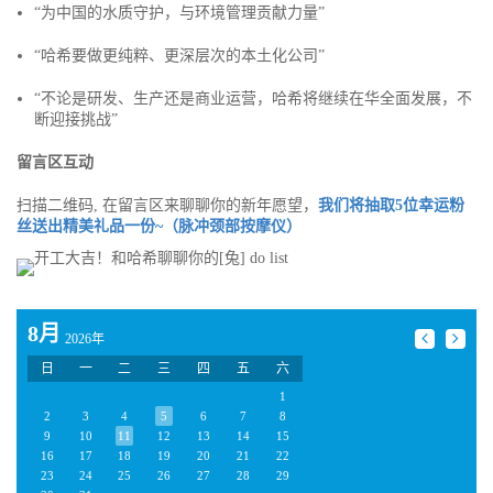
“为中国的水质守护，与环境管理贡献力量”
“哈希要做更纯粹、更深层次的本土化公司”
“不论是研发、生产还是商业运营，哈希将继续在华全面发展，不
断迎接挑战”
留言区互动
扫描二维码, 在留言区来聊聊你的新年愿望，
我们将抽取5位幸运粉
丝送出精美礼品一份~（脉冲颈部按摩仪）
8月
2026年
日
一
二
三
四
五
六
1
2
3
4
5
6
7
8
9
10
11
12
13
14
15
16
17
18
19
20
21
22
23
24
25
26
27
28
29