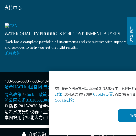
支持中心
WATER QUALITY PRODUCTS FOR GOVERNMENT BUYERS
Hach has a complete portfolio of instruments and chemistries with support
and services to help you get the right results.
了解更多
400-686-8899 / 800-840-6026
哈希HACH中国官网-专业水质分析仪器
我们会在本网站使用Cookie及其他类似技术，具体内
政策
Cookie设置
隐私政策
/
Cookie 政策
/
Cookie 设置
/
沪ICP备13034148号-4
/
, 您可通过 进行调整
. 点击“接受全
沪公网安备31010502004971号
/
沪(浦)应急管危经许[2023]201871
Cookie政策
.
© 版权 2015-2026 哈希中国版权所有
/
哈希水质分析仪器（上海）有限公司
/
接受
本网站用字经北大方正电子有限公司授权许可
在线咨询
电话咨询