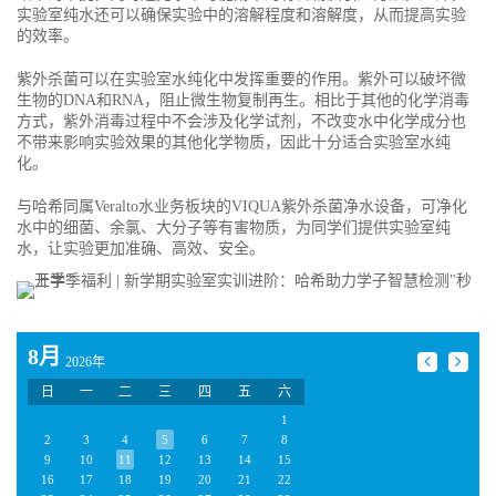
实验室纯水还可以确保实验中的溶解程度和溶解度，从而提高实验
的效率。
紫外杀菌可以在实验室水纯化中发挥重要的作用。紫外可以破坏微
生物的DNA和RNA，阻止微生物复制再生。相比于其他的化学消毒
方式，紫外消毒过程中不会涉及化学试剂，不改变水中化学成分也
不带来影响实验效果的其他化学物质，因此十分适合实验室水纯
化。
与哈希同属Veralto水业务板块的VIQUA紫外杀菌净水设备，可净化
水中的细菌、余氯、大分子等有害物质，为同学们提供实验室纯
水，让实验更加准确、高效、安全。
8月
2026年
日
一
二
三
四
五
六
1
2
3
4
5
6
7
8
9
10
11
12
13
14
15
16
17
18
19
20
21
22