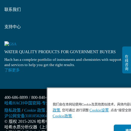
联系我们
支持中心
WATER QUALITY PRODUCTS FOR GOVERNMENT BUYERS
Hach has a complete portfolio of instruments and chemistries with support
and services to help you get the right results.
了解更多
400-686-8899 / 800-840-6026
哈希HACH中国官网-专业水质分析仪器
我们会在本网站使用Cookie及其他类似技术，具体内
政策
Cookie设置
隐私政策
/
Cookie 政策
/
Cookie 设置
/
沪ICP备13034148号-4
/
, 您可通过 进行调整
. 点击“接受全
沪公网安备31010502004971号
/
沪(浦)应急管危经许[2023]201871
Cookie政策
.
© 版权 2015-2026 哈希中国版权所有
/
哈希水质分析仪器（上海）有限公司
/
接受