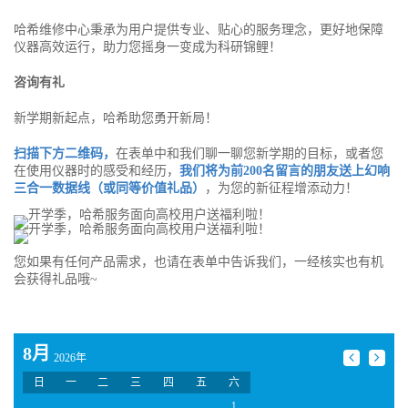
哈希维修中心秉承为用户提供专业、贴心的服务理念，更好地保障
仪器高效运行，助力您摇身一变成为科研锦鲤！
咨询有礼
新学期新起点，哈希助您勇开新局！
扫描下方二维码，
在表单中和我们聊一聊您新学期的目标，或者您
在使用仪器时的感受和经历，
我们将为前200名留言的朋友送上幻响
三合一数据线（或同等价值礼品）
，为您的新征程增添动力！
您如果有任何产品需求，也请在表单中告诉我们，一经核实也有机
会获得礼品哦~
8月
2026年
日
一
二
三
四
五
六
1