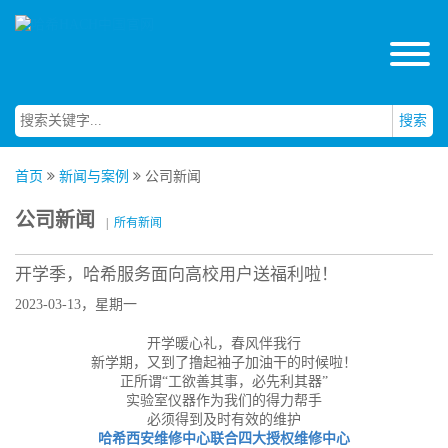
搜索
首页
新闻与案例
公司新闻
公司新闻
|
所有新闻
开学季，哈希服务面向高校用户送福利啦！
2023-03-13，星期一
开学暖心礼，春风伴我行
新学期，又到了撸起袖子加油干的时候啦！
正所谓“工欲善其事，必先利其器”
实验室仪器作为我们的得力帮手
必须得到及时有效的维护
哈希西安维修中心联合四大授权维修中心