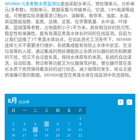
MS9000+X多参数水质监测仪
是由采配水单元、预处理单元、分析单
元(多参数)、控制单元、数据采集与传输单元、空调、UPS电源等组
成。可根据实际测量需求订制pH、溶解氧、电导率、浊度、水温、
高锰酸盐指数、氨氮、总磷、总氮、化学需氧量、水中油、叶绿
素、蓝绿藻等参数，占地面积小于2平方米。具有相当好的抗污性、
稳定性和准确性，能有效满足黑臭水体长时间的在线监测。目前为
止我们运维了3个黑臭水体站点，在如此恶劣工况条件下，MS9000
连续七天不需要进行维护，系统集成能有效防止水体中淤泥、生活
垃圾等的入侵，通过集成的预处理能防止杂质对仪器的损伤和数据
的干扰，但又不会过度失真，保持水体原有的本质。系统的自动清
洗、自动较准、预诊断等功能又为仪器保驾护航，使仪器尽管在恶
劣水质下依然保持着良好的运行状态，减少故障的发生，给业主提
供准确可靠的数据。MS9000是您在黑臭水体在线监测中优选搭档。
8月
2026年
日
一
二
三
四
五
六
1
2
3
4
5
6
7
8
9
10
11
12
13
14
15
16
17
18
19
20
21
22