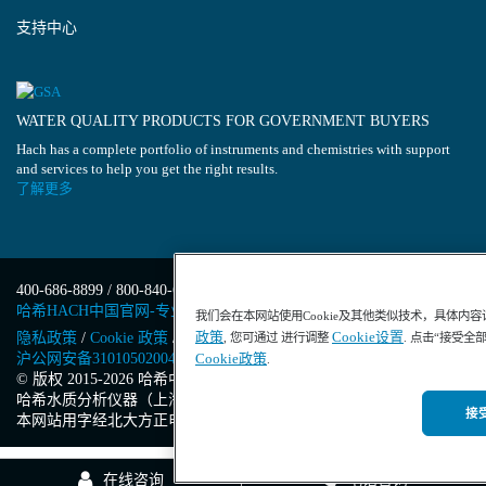
支持中心
WATER QUALITY PRODUCTS FOR GOVERNMENT BUYERS
Hach has a complete portfolio of instruments and chemistries with support
and services to help you get the right results.
了解更多
400-686-8899 / 800-840-6026
哈希HACH中国官网-专业水质分析仪器
我们会在本网站使用Cookie及其他类似技术，具体内
政策
Cookie设置
隐私政策
/
Cookie 政策
/
Cookie 设置
/
沪ICP备13034148号-4
/
, 您可通过 进行调整
. 点击“接受全
沪公网安备31010502004971号
/
沪(浦)应急管危经许[2023]201871
Cookie政策
.
© 版权 2015-2026 哈希中国版权所有
/
哈希水质分析仪器（上海）有限公司
/
接受
本网站用字经北大方正电子有限公司授权许可
在线咨询
电话咨询