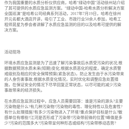
作为我国重要的水质分析仪供应商，哈希“绿动中国”活动徐州站介绍
了其可提供的水质应急监测方案。“绿动中国-哈希水质分析解决方案
全国巡演”是哈希公司经典系列活动，2017年7月19日，哈希在徐州
开元名都大酒店开讲，吸引了工业、市政行业50余人参加，哈希工
程师晁星为参会者讲解了水质应急监测的目的以及哈希可提供的解
决方案。
活动现场
环境水质应急监测是为了迅速了解污染事故后水质受污染的状况;根
据数据预测水质未来(短期)变化;根据水质恶化的程度，确定水质警
戒级别及相应的安全保障预案(紧急状态)，防止发生由于水污染带来
的人身伤害事故;根据水质变化情况，实时优化和调整应急处置措
施，在保证安全的情况下尽早回复正常状态，以尽可能的减少污染
事故带来的经济损失。
在水质应急监测过程中，应急人员需要回答：谁是污染的源头?主要
污染物是什么?有几种污染物?污染物的毒性、理化特性以及危害性?
有什么处理措施?有多少污染物进入了环境?重点保护目标是什么?敏
感单位有哪些?江河是否形成了污染带?污染带前锋的位置?峰值是多
少?污染的范围多大?污染带呈何种形态或结构?污染带移动态势?