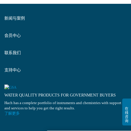
新闻与案例
会员中心
联系我们
支持中心
WATER QUALITY PRODUCTS FOR GOVERNMENT BUYERS
Hach has a complete portfolio of instruments and chemistries with support
and services to help you get the right results.
了解更多