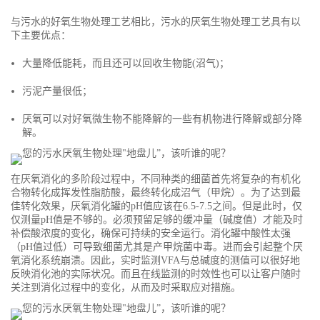
与污水的好氧生物处理工艺相比，污水的厌氧生物处理工艺具有以
下主要优点：
大量降低能耗，而且还可以回收生物能(沼气)；
污泥产量很低；
厌氧可以对好氧微生物不能降解的一些有机物进行降解或部分降
解。
在厌氧消化的多阶段过程中，不同种类的细菌首先将复杂的有机化
合物转化成挥发性脂肪酸，最终转化成沼气（甲烷）。为了达到最
佳转化效果，厌氧消化罐的pH值应该在6.5-7.5之间。但是此时，仅
仅测量pH值是不够的。必须预留足够的缓冲量（碱度值）才能及时
补偿酸浓度的变化，确保可持续的安全运行。消化罐中酸性太强
（pH值过低）可导致细菌尤其是产甲烷菌中毒。进而会引起整个厌
氧消化系统崩溃。因此，实时监测VFA与总碱度的测值可以很好地
反映消化池的实际状况。而且在线监测的时效性也可以让客户随时
关注到消化过程中的变化，从而及时采取应对措施。