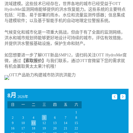
流域建模。这些技术已经存在，世界各地的城市已经受益于OTT
HydroMet监测网络能够提供的洪水恢复能力。这些系统的主要特点
包括：可靠、易于部署的雨水、水位和流量监测传感器；信息集成
与建模软件；以及基于智能手机的自动地理定位警报系统。
气候变化和城市化是一项重大挑战，但由于有了全面的监测网络，
洪水和城市规划师能够更好地设计可持续的城市，评估有效措施，
并提供洪水警报基础设施，保护生命和财产。
如您想要进一步了解OTT新品SMP12，请扫码关注OTT HydroMet官
微，通过
【索取报价】
与我们联系，通过OTT官微留下您的需求就
有机会赢取黄太太果汁机哦！
8月
2026年
日
一
二
三
四
五
六
1
2
3
4
5
6
7
8
9
10
11
12
13
14
15
16
17
18
19
20
21
22