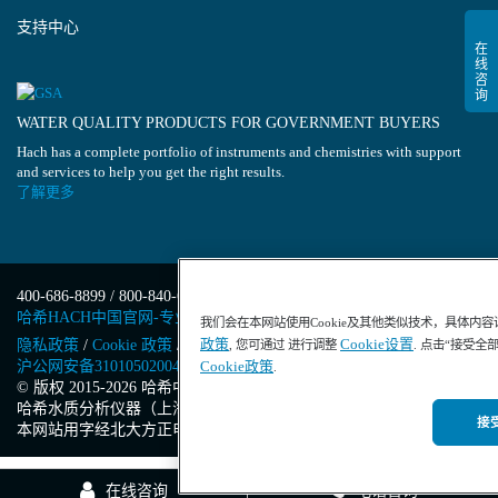
支持中心
WATER QUALITY PRODUCTS FOR GOVERNMENT BUYERS
Hach has a complete portfolio of instruments and chemistries with support
and services to help you get the right results.
了解更多
400-686-8899 / 800-840-6026
哈希HACH中国官网-专业水质分析仪器
我们会在本网站使用Cookie及其他类似技术，具体内
政策
Cookie设置
隐私政策
/
Cookie 政策
/
Cookie 设置
/
沪ICP备13034148号-4
/
, 您可通过 进行调整
. 点击“接受全
沪公网安备31010502004971号
/
沪(浦)应急管危经许[2023]201871
Cookie政策
.
© 版权 2015-2026 哈希中国版权所有
/
哈希水质分析仪器（上海）有限公司
/
接受
本网站用字经北大方正电子有限公司授权许可
在线咨询
电话咨询