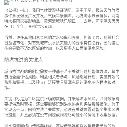
《公报》指出，我国气候暖湿特征明显，涝重于旱，极端天气气候
事件多发强发广发并发，气候年景偏差。北方降水显著偏多，河南
特大暴雨灾害影响重，黄河流域秋汛明显……去年，河南洪灾历历
在目；今年，贵州洪水又现。
当然，许多其他因素会影响洪水频率和强度。但很明显，随着社会
日益城市化，对有效城市洪水抗灾能力的要求势在必行，因为这往
往会导致不透水区域的增加，以及更多人口面临洪水风险。
防洪抗洪的关键点
城市抗洪战略的制定需要一种基于若干关键问题的整体方法，其中
包括全面评估风险、利益相关者参与、风险缓解计划、实施有效的
监测和警报，以及建立广泛接受且资源充足的洪水响应程序和对
策。
关键目标是为社区提供正确的数据，并缓解洪水风险。监测数据需
要提供及时警报，还需要能够识别洪水热点和评估缓解措施。为了
实现这一点，网络方法至关重要，必须在关键位置对整个集水区进
行监测，并且必须在没有间隙或间隙尽可能小的情况下收集数据。
洪水监测网络由传感器组成，这些传感器可以收集特定参数的数