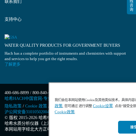
联系我们
支持中心
WATER QUALITY PRODUCTS FOR GOVERNMENT BUYERS
Hach has a complete portfolio of instruments and chemistries with support
and services to help you get the right results.
了解更多
400-686-8899 / 800-840-6026
哈希HACH中国官网-专业水质分析仪器
我们会在本网站使用Cookie及其他类似技术，具体内
政策
Cookie设置
隐私政策
/
Cookie 政策
/
Cookie 设置
/
沪ICP备13034148号-4
/
, 您可通过 进行调整
. 点击“接受全
沪公网安备31010502004971号
/
沪(浦)应急管危经许[2023]201871
Cookie政策
.
© 版权 2015-2026 哈希中国版权所有
/
哈希水质分析仪器（上海）有限公司
/
接受
本网站用字经北大方正电子有限公司授权许可