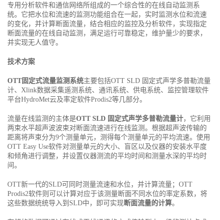
专用分析软件和通信网络所组成的一个综合性的在线自动监测系
统。它把水位和流速的监测功能组合在一起，实时监测水位和流速
的变化，并计算断面流量，结合相应的监控及分析软件，实现指定
断面流量的在线自动监测，满足运行可靠稳定，维护量少的要求，
并实现无人值守。
技术方案
OTT固定式流量监测系统
主要包括OTT SLD 固定式声学多普勒流量
计、Xlink数据采集遥测系统、通讯系统、供电系统、监控管理软件
平台HydroMet云及率定软件Prodis2等几部分。
流量在线监测的主体是
OTT SLD 固定式声学多普勒流量计
，它利用
两束水平超声波波束对断面流速进行在线监测。根据超声波传输的
距离将声束分为9个测量单元，测得每个测量单元的平均流速。使用
OTT Easy Use软件对测量单元的大小、盲区以及仪器的安装水平度
和倾角进行调整，并设置仪器测流的平均时间和测量水深的平均时
间。
OTT新一代的SLD可同时测量流速和水位，并计算流量；OTT
Prodis2软件则可以计算对应于该测量断面不同水位的率定系数，将
这些数据统统导入到SLD中，即可实现
断面流量的计算
。