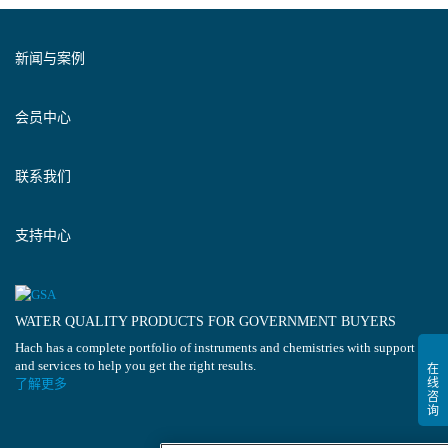
新闻与案例
会员中心
联系我们
支持中心
WATER QUALITY PRODUCTS FOR GOVERNMENT BUYERS
Hach has a complete portfolio of instruments and chemistries with support
and services to help you get the right results.
了解更多