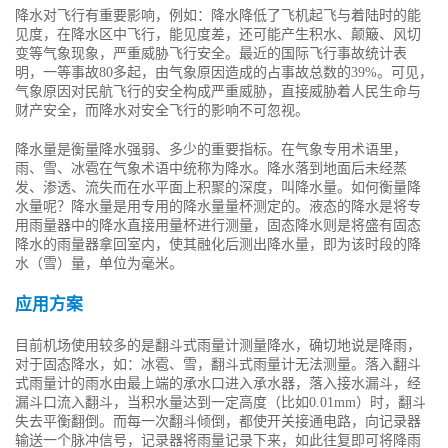
降水对飞行有重要影响，例如：降水降低了飞机起飞与着陆时的能
见度，在降水区中飞行，能见度差，还可能产生积水、颠簸、风切
变等气象现象，严重威胁飞行安全。最近的国际飞行事故统计表
明，一等事故80多起，由气象原因造成的占事故总数的39%。可见，
气象原因对民航飞行的安全构成严重威胁，直接威胁着人民生命与
财产安全，而降水对安全飞行的影响不可忽视。
降水量是衡量降水强弱、多少的重要指标。在气象专用术语里，
雨、雪、冰雹在气象术语中统称为降水。降水落到地面后未经蒸
发、渗透、流失而在水平面上积聚的深度，叫降水量。如何衡量降
水量呢？降水量是用专用的降水量量杯测定的。液态的降水是将专
用雨量器中的降水直接用量杯进行测量，固态降水则是将盛有固态
降水的雨量器拿回室内，使其融化后测出降水量，即为该时段的降
水（雪）量，单位为毫米。
应用方案
目前机场使用较多的是翻斗式雨量计测量降水，确切地说是降雨，
对于固态降水，如：冰雹、雪，翻斗式雨量计无法测量。落入翻斗
式雨量计的雨水由最上端的承水口进入承水器，落入接水漏斗，经
漏斗口流入翻斗，当积水量达到一定高度（比如0.01mm）时，翻斗
失去平衡翻倒。而每一次翻斗倾倒，都使开关接通电路，向记录器
输送一个脉冲信号，记录器将雨量记录下来，如此往复即可将降雨