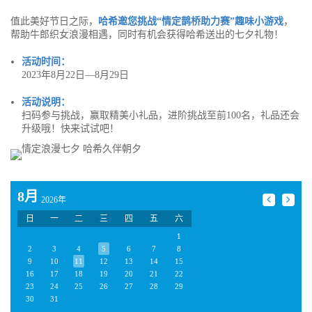
值此美好节日之际，
哈希邀您挑战“情定鹊桥助力赛”趣味小游戏
，
帮助牛郎织女浪漫相遇，同时有机会获得哈希送出的七夕礼物！
活动时间：
2023年8月22日—8月29日
活动说明：
扫码参与挑战，赢取精美小礼品，进阶挑战至前100名，礼品还会
升级哦！快来试试吧！
8月
2026年
日
一
二
三
四
五
六
1
2
3
4
5
6
7
8
9
10
11
12
13
14
15
16
17
18
19
20
21
22
23
24
25
26
27
28
29
30
31