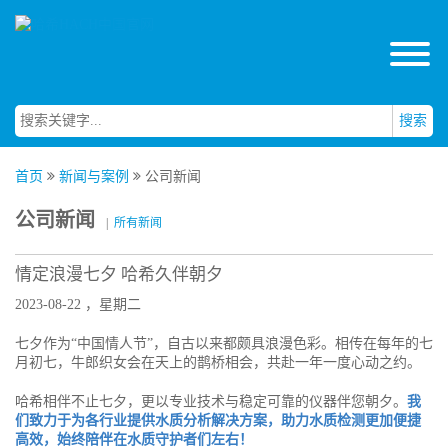
搜索
首页
新闻与案例
公司新闻
公司新闻
|
所有新闻
情定浪漫七夕 哈希久伴朝夕
2023-08-22 ，星期二
七夕作为“中国情人节”，自古以来都颇具浪漫色彩。相传在每年的七
月初七，牛郎织女会在天上的鹊桥相会，共赴一年一度心动之约。
哈希相伴不止七夕，更以专业技术与稳定可靠的仪器伴您朝夕。
我
们致力于为各行业提供水质分析解决方案，助力水质检测更加便捷
高效，始终陪伴在水质守护者们左右！