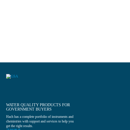
WATER QUALITY PRODUCTS FOR
GOVERNMENT BUYERS
Hach has a complete portfolio of instruments and
chemistries with support and services to help you
get the right results.