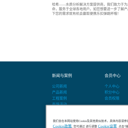
哈希——水质分析解决方案提供商，我们致力于为
命，服务于全球各地用户。如您想要进一步了解产
下您的需求就有机会赢取便携乐扣弹跳杯哦！
新闻与案例
会员中心
公司新闻
个人中心
产品新闻
积分中心
工程案例
会员权限
市场活动
活动预告
我们会在本网站使用Cookie及其他类似技术，具体内容请参
Cookie政策
Cookie设置
, 您可通过 进行调整
. 点击