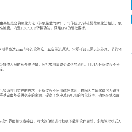
羟基自由基相结合的氧化方法（纯氧做载气时），与传统UV过硫酸盐氧化法相比，氧
确度。内置TOC/COD转换功能，满足EPA的管控要求。
路，可以测量高达2mm内径的软颗粒，且自带流通池，常规样品无需过滤处理。节约预
少操作人员的额外维护量，序批式测量减少试剂的消耗。且因为分析过程不使
度。
功能，满足污染源排口监控的需求。分析过程不使用碱性试剂，排除因二氧化碳溶入碱性
羟基自由基提供稳定的来源，提高了水中总有机碳的氧化效率，确保在低浓度
人性化的操作界面和仪表接口，可快速便捷进行数据下载和软件更新，多级管理模式方