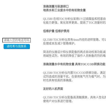
准确测量污染源排口
地表水和工业废水中的有机物含量
QL3580 在线TOC分析仪采用UV过硫酸盐和
化能力更强，氧化效率更高，提高了TOC测量时的准
低维护量 低维护费用
QL3580 TOC分析仪具有4mm内径的进样管
处理成本及减少管路维护。
请哈希与我联系
简洁的仪器设计和仪表配备的两点自动校准功能减
用碱性试剂，有效的降低了操作人员制备药剂的难
准确测量水中有机物含量 具有TOC/COD转换功能
QL3580 TOC分析仪内置TOC/COD转换
试剂造成的测量干扰。在使用氧气作为载气时，为
时也具有较高的准确度。
友好的人机界面
QL3580 TOC分析仪配备高清触摸屏，具有
便用户对仪表进行管理。