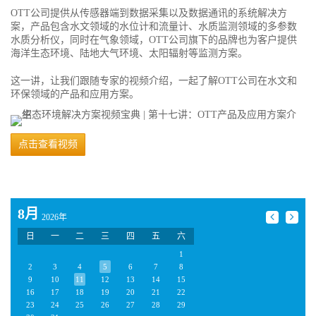
OTT公司提供从传感器端到数据采集以及数据通讯的系统解决方
案，产品包含水文领域的水位计和流量计、水质监测领域的多参数
水质分析仪，同时在气象领域，OTT公司旗下的品牌也为客户提供
海洋生态环境、陆地大气环境、太阳辐射等监测方案。
这一讲，让我们跟随专家的视频介绍，一起了解OTT公司在水文和
环保领域的产品和应用方案。
点击查看视频
8月
2026年
日
一
二
三
四
五
六
1
2
3
4
5
6
7
8
9
10
11
12
13
14
15
16
17
18
19
20
21
22
23
24
25
26
27
28
29