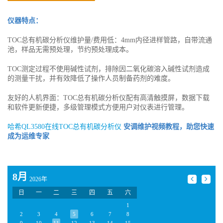
仪器特点：
TOC总有机碳分析仪维护量/费用低：4mm内径进样管路，自带流通
池，样品无需预处理，节约预处理成本。
TOC测定过程不使用碱性试剂，排除因二氧化碳溶入碱性试剂造成
的测量干扰，并有效降低了操作人员制备药剂的难度。
友好的人机界面：TOC总有机碳分析仪配有高清触摸屏，数据下载
和软件更新便捷，多级管理模式方便用户对仪表进行管理。
哈希QL3580在线TOC总有机碳分析仪
安调维护视频教程，助您快速
成为运维专家
8月
2026年
日
一
二
三
四
五
六
1
2
3
4
5
6
7
8