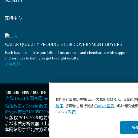
支持中心
WATER QUALITY PRODUCTS FOR GOVERNMENT BUYERS
Hach has a complete portfolio of instruments and chemistries with support
and services to help you get the right results.
了解更多
400-686-8899 / 800-840-6026
哈希HACH中国官网-专业水质分析仪器
我们会在本网站使用Cookie及其他类似技术，具体内
政策
Cookie设置
隐私政策
/
Cookie 政策
/
Cookie 设置
/
沪ICP备13034148号-4
/
, 您可通过 进行调整
. 点击“接受全
沪公网安备31010502004971号
/
沪(浦)应急管危经许[2023]201871
Cookie政策
.
© 版权 2015-2026 哈希中国版权所有
/
哈希水质分析仪器（上海）有限公司
/
接受
本网站用字经北大方正电子有限公司授权许可