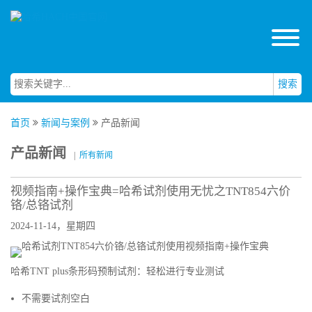
搜索
首页
新闻与案例
产品新闻
产品新闻
|
所有新闻
视频指南+操作宝典=哈希试剂使用无忧之TNT854六价
铬/总铬试剂
2024-11-14，星期四
哈希TNT plus条形码预制试剂：轻松进行专业测试
不需要试剂空白