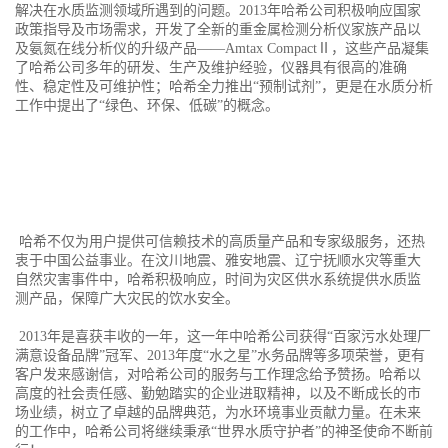
解决在水质监测领域所遇到的问题。2013年哈希公司积极响应国家
政策指导及市场需求，开发了全新的重金属检测分析仪家族产品以
及氨氮在线分析仪的升级产品——Amtax CompactⅡ，这些产品凝集
了哈希公司多年的研发、生产及维护经验，仪器具有很高的准确
性、稳定性及可维护性；哈希全力推出“预制试剂”，更是在水质分析
工作中提出了“绿色、环保、低碳”的概念。
哈希不仅为用户提供可信赖技术的高质量产品和专家级服务，还热
衷于中国公益事业。在汶川地震、雅安地震、辽宁抚顺水灾等重大
自然灾害事件中，哈希积极响应，时间为灾区供水系统提供水质监
测产品，保障广大灾民的饮水安全。
2013年是喜获丰收的一年，这一年中哈希公司获得“百家污水处理厂
满意设备品牌”冠军、2013年度“水之星”水务品牌等多项荣誉，更有
客户发来感谢信，对哈希公司的服务与工作理念给予赞扬。哈希以
高度的社会责任感、勤勉踏实的企业进取精神，以及不断成长的市
场业绩，树立了卓越的品牌典范，为水环境事业贡献力量。在未来
的工作中，哈希公司将继续秉承“世界水质守护者”的神圣使命不断前