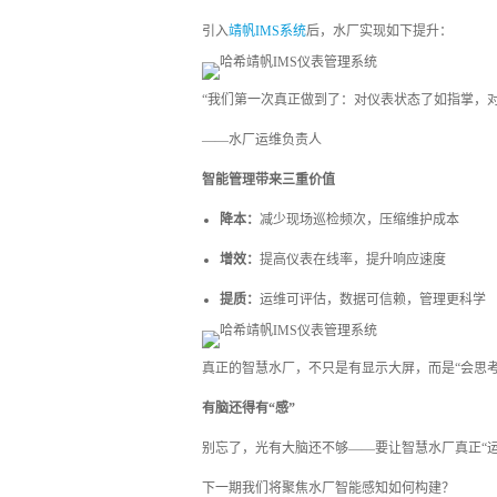
引入
靖帆IMS系统
后，水厂实现如下提升：
“我们第一次真正做到了：对仪表状态了如指掌，
——水厂运维负责人
智能管理带来三重价值
降本：
减少现场巡检频次，压缩维护成本
增效：
提高仪表在线率，提升响应速度
提质：
运维可评估，数据可信赖，管理更科学
真正的智慧水厂，不只是有显示大屏，而是“会思考
有脑还得有“感”
别忘了，光有大脑还不够——要让智慧水厂真正“运
下一期我们将聚焦水厂智能感知如何构建？