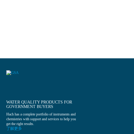
WATER QUALITY PRODUCTS FOR
GOVERNMENT BUYERS
Hach has a complete portfolio of instruments and
chemistries with support and services to help you
get the right results.
了解更多