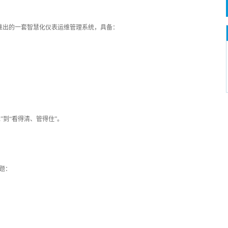
stem）是哈希推出的一套智慧化仪表运维管理系统，具备：
”到“看得清、管得住”。
题：