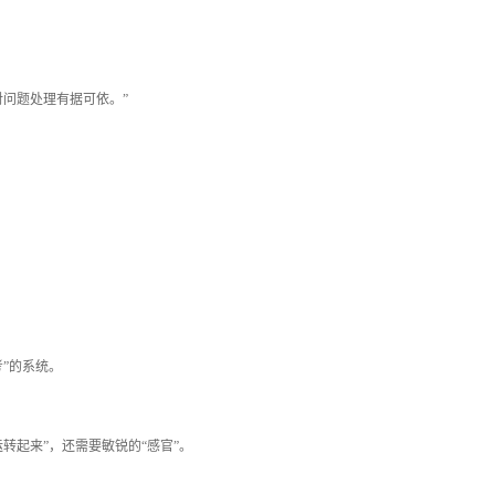
对问题处理有据可依。”
”的系统。
转起来”，还需要敏锐的“感官”。