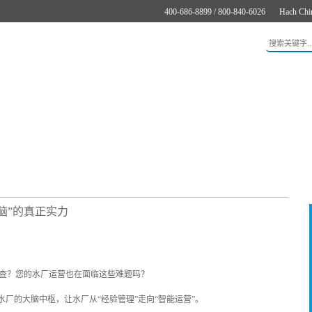
400-686-8899 / 800-840-6026
Hach Chi
应用
新闻与案例
服务支持
关于哈希
在线购买
脑”的真正实力
查？您的水厂运营也在面临这些难题吗？
水厂的大脑中枢，让水厂从“经验管理”走向“智能运营”。