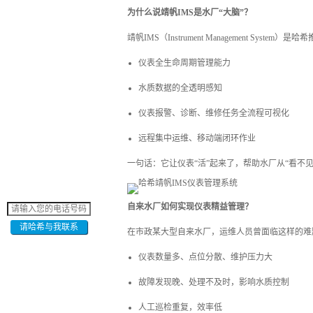
为什么说靖帆IMS是水厂“大脑”？
靖帆IMS（Instrument Management Sy
仪表全生命周期管理能力
水质数据的全透明感知
仪表报警、诊断、维修任务全流程可视化
远程集中运维、移动端闭环作业
一句话：它让仪表“活”起来了，帮助水厂从“看不见
自来水厂如何实现仪表精益管理？
请哈希与我联系
在市政某大型自来水厂，运维人员曾面临这样的难
仪表数量多、点位分散、维护压力大
故障发现晚、处理不及时，影响水质控制
人工巡检重复，效率低