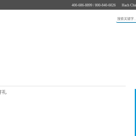
400-686-8899 / 800-840-6026
Hach Chi
应用
新闻与案例
服务支持
关于哈希
在线购买
好礼