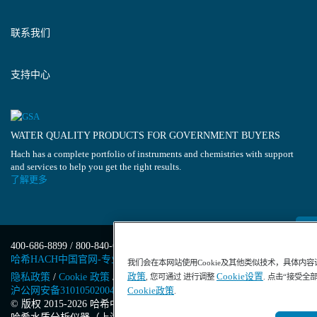
联系我们
支持中心
WATER QUALITY PRODUCTS FOR GOVERNMENT BUYERS
Hach has a complete portfolio of instruments and chemistries with support
and services to help you get the right results.
了解更多
400-686-8899 / 800-840-6026
哈希HACH中国官网-专业水质分析仪器
我们会在本网站使用Cookie及其他类似技术，具体内
政策
Cookie设置
隐私政策
/
Cookie 政策
/
Cookie 设置
/
沪ICP备13034148号-4
/
, 您可通过 进行调整
. 点击“接受全
沪公网安备31010502004971号
/
沪(浦)应急管危经许[2023]201871
Cookie政策
.
© 版权 2015-2026 哈希中国版权所有
/