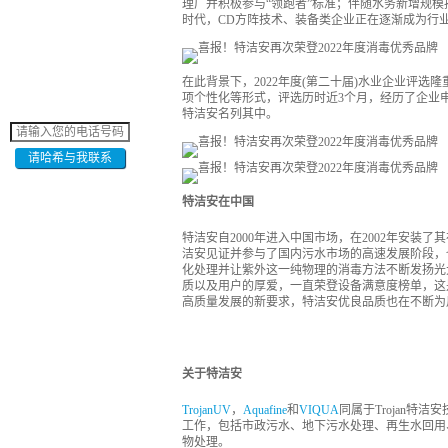
理厂并积极参与“领跑者”标准；伴随水务新增规模
时代，CD方阵技术、装备类企业正在逐渐成为行
在此背景下，2022年度(第二十届)水业企业评
项个性化等形式，评选历时近3个月，经历了企业
特洁安名列其中。
请哈希与我联系
特洁安在中国
特洁安自2000年进入中国市场，在2002年安装
洁安见证并参与了国内污水市场的高速发展阶段，
化处理并让紫外这一纯物理的消毒方法不断发扬光
质以及用户的厚爱，一直荣登设备满意度榜单，这
高质量发展的新要求，特洁安优良品质也在不断为
关于特洁安
TrojanUV
，
Aquafine
和
VIQUA
同属于Trojan
工作，包括市政污水、地下污水处理、再生水回用
物处理。