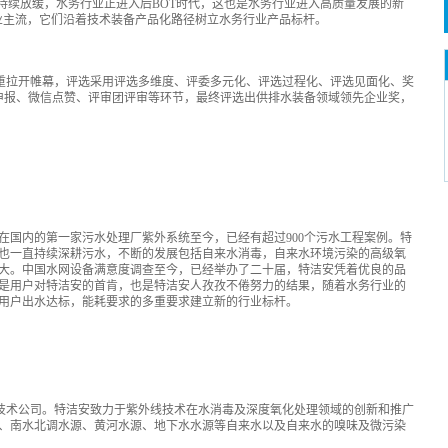
持续放缓，水务行业正进入后BOT时代，这也是水务行业进入高质量发展的新
业主流，它们沿着技术装备产品化路径树立水务行业产品标杆。
选隆重拉开帷幕，评选采用评选多维度、评委多元化、评选过程化、评选见面化、奖
申报、微信点赞、评审团评审等环节，最终评选出供排水装备领域领先企业奖，
了其在国内的第一家污水处理厂紫外系统至今，已经有超过900个污水工程案例。特
也一直持续深耕污水，不断的发展包括自来水消毒，自来水环境污染的高级氧
大。中国水网设备满意度调查至今，已经举办了二十届，特洁安凭着优良的品
是用户对特洁安的首肯，也是特洁安人孜孜不倦努力的结果，随着水务行业的
用户出水达标，能耗要求的多重要求建立新的行业标杆。
特洁安技术公司。特洁安致力于紫外线技术在水消毒及深度氧化处理领域的创新和推广
、南水北调水源、黄河水源、地下水水源等自来水以及自来水的嗅味及微污染