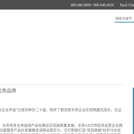
400-686-8899 / 800-840-6026
Hach Chi
应用
新闻与案例
服务支持
关于哈希
在线购买
优秀品牌
“水业企业评选”已成功举办二十届，陪伴了数百家水务企业实现跨越式成长，见证
段，水务竞争主体选择产品化路径实现高质量发展。水务AB方阵投资运营企业拥
沿着服务产品化发展路径深耕运营实力，它们积极打造“双百跨越”标杆污水处