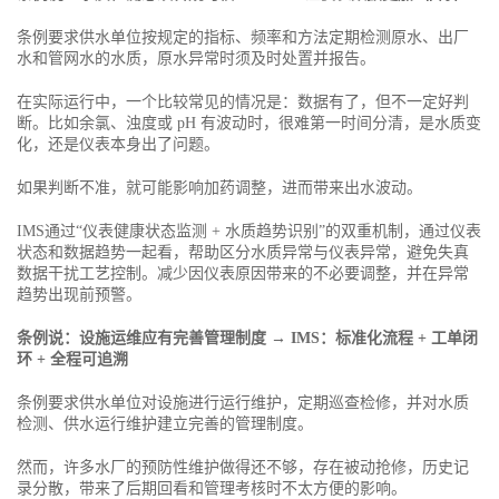
条例要求供水单位按规定的指标、频率和方法定期检测原水、出厂
水和管网水的水质，原水异常时须及时处置并报告。
在实际运行中，一个比较常见的情况是：数据有了，但不一定好判
断。比如余氯、浊度或 pH 有波动时，很难第一时间分清，是水质变
化，还是仪表本身出了问题。
如果判断不准，就可能影响加药调整，进而带来出水波动。
IMS通过“仪表健康状态监测 + 水质趋势识别”的双重机制，通过仪表
状态和数据趋势一起看，帮助区分水质异常与仪表异常，避免失真
数据干扰工艺控制。减少因仪表原因带来的不必要调整，并在异常
趋势出现前预警。
条例说：设施运维应有完善管理制度 → IMS：标准化流程 + 工单闭
环 + 全程可追溯
条例要求供水单位对设施进行运行维护，定期巡查检修，并对水质
检测、供水运行维护建立完善的管理制度。
然而，许多水厂的预防性维护做得还不够，存在被动抢修，历史记
录分散，带来了后期回看和管理考核时不太方便的影响。