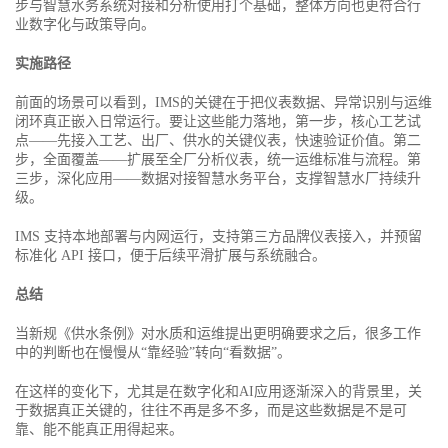
步与智慧水务系统对接和分析使用打个基础，整体方向也更符合行
业数字化与政策导向。
实施路径
前面的场景可以看到，IMS的关键在于把仪表数据、异常识别与运维
闭环真正嵌入日常运行。要让这些能力落地，第一步，核心工艺试
点——先接入工艺、出厂、供水的关键仪表，快速验证价值。第二
步，全面覆盖——扩展至全厂分析仪表，统一运维标准与流程。第
三步，深化应用——数据对接智慧水务平台，支撑智慧水厂持续升
级。
IMS 支持本地部署与内网运行，支持第三方品牌仪表接入，并预留
标准化 API 接口，便于后续平滑扩展与系统融合。
总结
当新规《供水条例》对水质和运维提出更明确要求之后，很多工作
中的判断也在慢慢从“靠经验”转向“看数据”。
在这样的变化下，尤其是在数字化和AI应用逐渐深入的背景里，关
于数据真正关键的，往往不再是多不多，而是这些数据是不是可
靠、能不能真正用得起来。