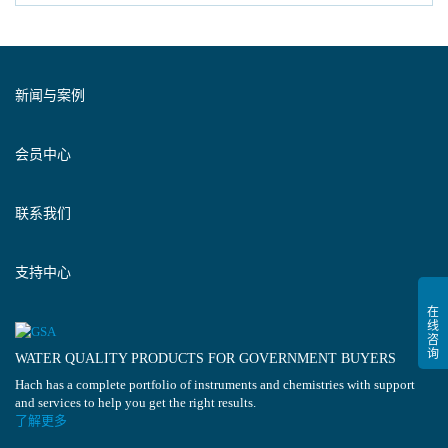
新闻与案例
会员中心
联系我们
支持中心
WATER QUALITY PRODUCTS FOR GOVERNMENT BUYERS
Hach has a complete portfolio of instruments and chemistries with support
and services to help you get the right results.
了解更多