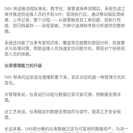
IMS 将运维流程标准化、数字化：报警或保养到期后，系统生成工
单并推送到运维人员的手机APP；现场执行后，通过移动端反馈结
果、上传记录；整个过程——从报警触发到工单创建、到执行完
成、到归档留存——全程留痕，为审计追溯和考核分析提供完整依
据。
系统还内嵌了仪表专家知识库，覆盖常见报警的原因分析、检查要
点与处理对策，帮助运维人员快速定位问题方向，降低对个别经验
型人员的依赖。
仪表管理能力的升级
IMS 带来的这些变化慢慢积累下来，其实对应的是一种管理方式的
变化。
对管理来说，仪表运行过程与数据记录可查可溯，用数据支撑决
策。
对工艺来说，仪表稳定的数据支撑加药与调节，提高工艺安全裕
度。
长远来看，IMS把分散的仪表数据沉淀为可复用的数据资产，为进一