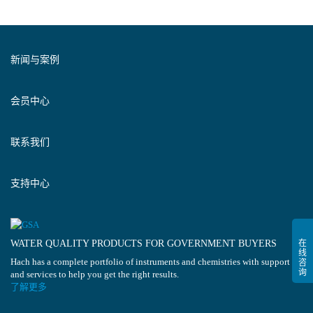
新闻与案例
会员中心
联系我们
支持中心
WATER QUALITY PRODUCTS FOR GOVERNMENT BUYERS
Hach has a complete portfolio of instruments and chemistries with support
and services to help you get the right results.
了解更多