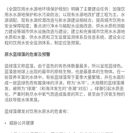
《全国饮用水水源地环境保护规划》明确了主要建设任务：加强饮
用水水源地保护和水污染防治；以现有水源地改扩建工程为主，水
源调配、现有水源挖潜改造与新水源建设相结合，提高城市饮用水
安全保障程度；重点进行净水与输配水设施改造、供水水质检测能
力建设等城市供水设施改造与建设；建立和完善城市饮用水水源地
水质和水量、供水水质和卫生监督监测体系及信息系统，建设全过
程的饮用水安全监测体系，制定应急预案。
原水蓝绿藻的危害及预警
蓝绿藻又称蓝藻，由于蓝色的有色体数量最多，所以呈现蓝绿色。
蓝藻是地球上出现的最早的原核生物，也是最基本的生物体。在一
些营养丰富的水体中，有些蓝绿藻常于夏季大量繁殖，并在水面形
成一层蓝绿色而有腥臭味的浮沫，称为“水华”，大规模的蓝绿藻爆
发，被称为“绿潮”（和海洋发生的“赤潮”对应）。绿潮引起水质恶
化，严重时耗尽水中氧气而造成鱼类的死亡，甚至由于厌氧生物的
活跃导致水体黑臭。
蓝绿藻爆发对饮用水原水的危害有：
威胁公共健康