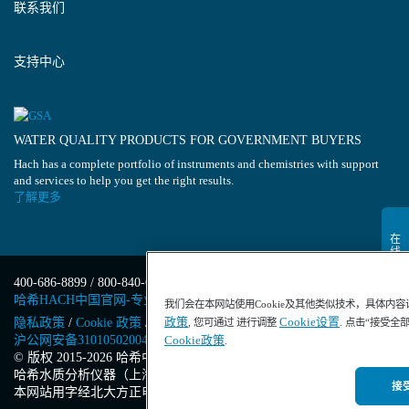
联系我们
支持中心
WATER QUALITY PRODUCTS FOR GOVERNMENT BUYERS
Hach has a complete portfolio of instruments and chemistries with support
and services to help you get the right results.
了解更多
400-686-8899 / 800-840-6026
哈希HACH中国官网-专业水质分析仪器
我们会在本网站使用Cookie及其他类似技术，具体内
政策
Cookie设置
隐私政策
/
Cookie 政策
/
Cookie 设置
/
沪ICP备13034148号-4
/
, 您可通过 进行调整
. 点击“接受全
沪公网安备31010502004971号
/
沪(浦)应急管危经许[2023]201871
Cookie政策
.
© 版权 2015-2026 哈希中国版权所有
/
哈希水质分析仪器（上海）有限公司
/
接受
本网站用字经北大方正电子有限公司授权许可