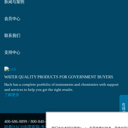
新闻与案例
会员中心
联系我们
支持中心
WATER QUALITY PRODUCTS FOR GOVERNMENT BUYERS
Hach has a complete portfolio of instruments and chemistries with support
and services to help you get the right results.
了解更多
400-686-8899 / 800-840-6026
哈希HACH中国官网-专业水质分析仪器