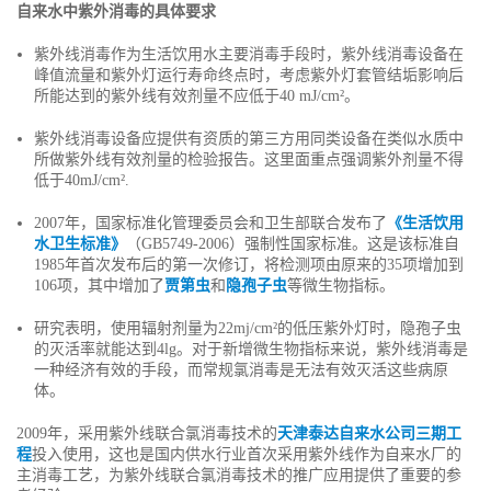
自来水中紫外消毒的具体要求
紫外线消毒作为生活饮用水主要消毒手段时，紫外线消毒设备在
峰值流量和紫外灯运行寿命终点时，考虑紫外灯套管结垢影响后
所能达到的紫外线有效剂量不应低于40 mJ/cm²。
紫外线消毒设备应提供有资质的第三方用同类设备在类似水质中
所做紫外线有效剂量的检验报告。这里面重点强调紫外剂量不得
低于40mJ/cm².
2007年，国家标准化管理委员会和卫生部联合发布了
《生活饮用
水卫生标准》
（GB5749-2006）强制性国家标准。这是该标准自
1985年首次发布后的第一次修订，将检测项由原来的35项增加到
106项，其中增加了
贾第虫
和
隐孢子虫
等微生物指标。
研究表明，使用辐射剂量为22mj/cm²的低压紫外灯时，隐孢子虫
的灭活率就能达到4lg。对于新增微生物指标来说，紫外线消毒是
一种经济有效的手段，而常规氯消毒是无法有效灭活这些病原
体。
2009年，采用紫外线联合氯消毒技术的
天津泰达自来水公司三期工
程
投入使用，这也是国内供水行业首次采用紫外线作为自来水厂的
主消毒工艺，为紫外线联合氯消毒技术的推广应用提供了重要的参