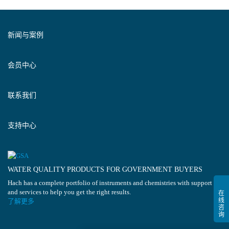
新闻与案例
会员中心
联系我们
支持中心
WATER QUALITY PRODUCTS FOR GOVERNMENT BUYERS
Hach has a complete portfolio of instruments and chemistries with support
and services to help you get the right results.
了解更多