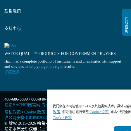
联系我们
支持中心
WATER QUALITY PRODUCTS FOR GOVERNMENT BUYERS
Hach has a complete portfolio of instruments and chemistries with support
and services to help you get the right results.
了解更多
400-686-8899 / 800-840-6026
哈希HACH中国官网-专业水质分析仪器
我们会在本网站使用Cookie及其他类似技术，具体内
政策
Cookie设置
隐私政策
/
Cookie 政策
/
Cookie 设置
/
沪ICP备13034148号-4
/
, 您可通过 进行调整
. 点击“接受全
沪公网安备31010502004971号
/
沪(浦)应急管危经许[2023]201871
Cookie政策
.
© 版权 2015-2026 哈希中国版权所有
/
哈希水质分析仪器（上海）有限公司
/