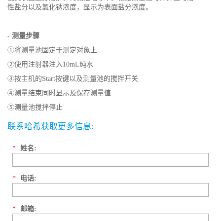
性盐分以及氯化钠浓度，显示为表面盐分浓度。
- 测量步骤
①将测量池固定于测定对象上
②使用注射器注入10mL纯水
③按主机的Start按键以及测量池的搅拌开关
④测量结束同时显示及保存测量值
⑤测量池搅拌停止
联系哈希获取更多信息:
*
姓名:
*
电话:
*
邮箱: