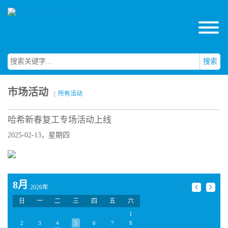
搜索
市场活动
|
所有活动
哈希新春复工专场活动上线
2025-02-13，星期四
8月
2026年
日
一
二
三
四
五
六
1
2
3
4
5
6
7
8