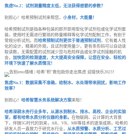
焦虑No.2：试剂测量精度太低，无法获得想要的参数？
别担心！哈希预制试剂来帮您，
小身材，大能量！
哈希预制试剂是指各种包装的即开即用型化学试剂包或化学试剂套
装，使用时无需进行繁琐的称量稀释等化学试剂配制工作，有别于
常规分析试剂。而
哈希预制试剂更优于普通预制试剂
，它有着人性
化的设计，精美的外观，且试剂使用量少，更有条形码可以自动读
取读数，无需配置的试剂减少您与危险样品或化学试剂接触的机
会，
加快您的检测速度，大大提高安全保障，让您在安全、轻松的
环境下快速了解水质情况！
焦虑No.3：数据采集不准确，给制水、水处理带来困扰，影响工作
效率？
别担心！
哈希智慧水务系统解决方案
来啦！
哈希深耕水务行业多年，从源水到制水、排水、高校、企业的实验
室，都有哈希水质分析仪器的身影。
在物联网、云计算的大背景
下，伴随5G时代的到来，AR、VR、MR等技术的逐渐成熟，哈希的
研发人员一直致力于研究水行业，
从水质预警、水质分析、工艺过