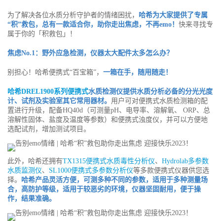
为了解决各位水质分析守护者的情绪困扰，
哈希为大家提供了专属
“积”救包，总有一款适合你，助你走出焦虑，不再emo！
快来寻找专
属于你的「积救包」！
焦虑No.1：野外应急检测，仪器太大配件太多怎么办？
别担心！哈希便携式“百宝箱”，
一箱在手，随用随走！
哈希DREL1900系列便携式
水质检测仪提供水质分析必备的分光光度
计、试剂及实验室其它常用器材。
用户可对便携式水质检测箱的配
置进行升级，配备HQ40d（可测量pH、电导率、溶解氧、 ORP、总
溶解性固体、盐度及温度等参数）和便携式浊度仪，并可以方便地
选配试剂，增加测试项目。
此外，哈希还拥有
TX1315便携式水质毒性分析仪
、
Hydrolab多参数
水质监测仪
、
SL1000便携式多参数分析仪
等多款便携式仪器供您选
择。
哈希产品灵活方便，可测多种不同的参数，适用于多种测量场
合，高防护等级，适用于较恶劣的环境，仪器坚固耐用，便于操
作，结果准确。