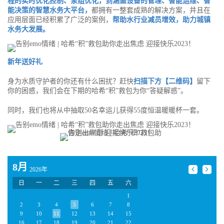
程的实时优化控制、泵组优化，到涵盖设备的管理、智能运维、智
能决策的智慧水务大平台，
都拥有一整套成熟的解决方案，并且在
应用层面已经积累了广泛的案例，
帮助水行业减员增效，助力城镇
水务大发展。
新年送好礼
身为水质守护者的你还有什么困扰？赶快
扫描下方【二维码】
留下
你的困惑，我们会在下期的哈希“积”救包为你“答疑解惑”。
同时，我们也将从中抽取50名幸运儿获得55度恒温暖暖杯一套。
8月
2026年
日
一
二
三
四
五
六
1
2
3
4
5
6
7
8
9
10
11
12
13
14
15
16
17
18
19
20
21
22