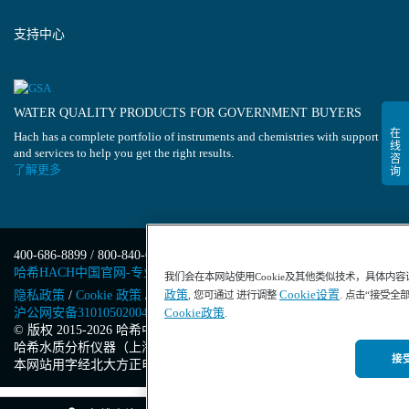
支持中心
WATER QUALITY PRODUCTS FOR GOVERNMENT BUYERS
Hach has a complete portfolio of instruments and chemistries with support
and services to help you get the right results.
了解更多
400-686-8899 / 800-840-6026
哈希HACH中国官网-专业水质分析仪器
我们会在本网站使用Cookie及其他类似技术，具体内
政策
Cookie设置
隐私政策
/
Cookie 政策
/
Cookie 设置
/
沪ICP备13034148号-4
/
, 您可通过 进行调整
. 点击“接受全
沪公网安备31010502004971号
/
沪(浦)应急管危经许[2023]201871
Cookie政策
.
© 版权 2015-2026 哈希中国版权所有
/
哈希水质分析仪器（上海）有限公司
/
接受
本网站用字经北大方正电子有限公司授权许可