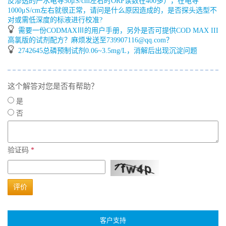
反渗透的产水电导50μS/cm左右时ORP读数在400多），在电导
1000μS/cm左右就很正常，请问是什么原因造成的，是否探头选型不
对或需低深度的标液进行校准?
需要一份CODMAXⅢ的用户手册，另外是否可提供COD MAX III
高氯版的试剂配方？麻烦发送至739907116@qq.com？
2742645总磷预制试剂0.06~3.5mg/L，消解后出现沉淀问题
这个解答对您是否有帮助？
是
否
验证码
*
评价
客户支持