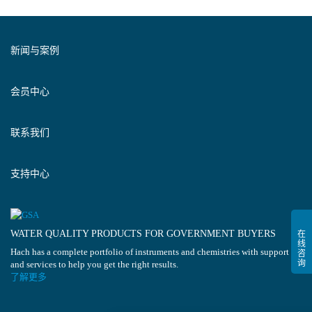
新闻与案例
会员中心
联系我们
支持中心
WATER QUALITY PRODUCTS FOR GOVERNMENT BUYERS
Hach has a complete portfolio of instruments and chemistries with support
and services to help you get the right results.
了解更多