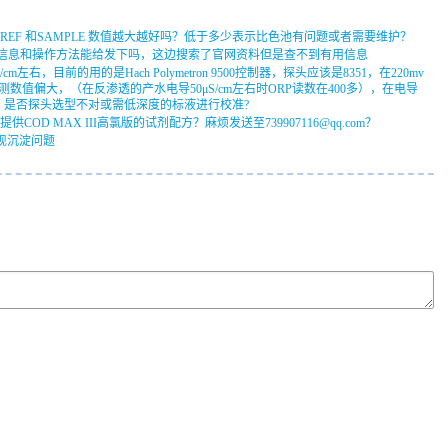
UP 中 REF 和SAMPLE 数值越大越好吗？低于多少表示比色池有问题或者需要维护？
01DOT的相关信息和操作方法能给发下吗，这边搜索了官网资料但是查不到有用信息
cm左右，目前的用的是Hach Polymetron 9500控制器，探头应该是8351，在220mv
测数值偏大，（在反渗透的产水电导50μS/cm左右时ORP读数在400多），在电导
成的，是否探头选型不对或需低深度的标液进行校准?
D MAX III高氯版的试剂配方？麻烦发送至739907116@qq.com？
后出现沉淀问题