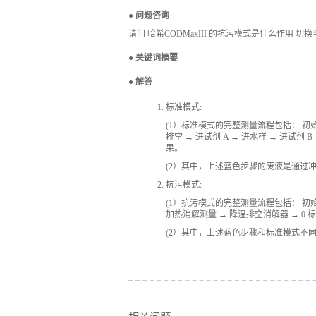
● 问题咨询
请问 哈希CODMaxIII 的抗污模式是什么作用 
● 关键词摘要
● 解答
标准模式:
(1）标准模式的完整测量流程包括： 初始化
排空 → 进试剂 A → 进水样 → 进试剂
果。
(2）其中，上述蓝色步骤的废液是通过
抗污模式:
(1）抗污模式的完整测量流程包括： 初始化 →
加热消解测量 → 降温排空消解器 → 0
(2）其中，上述蓝色步骤和标准模式不