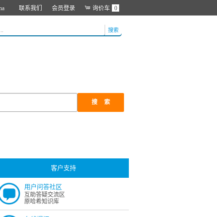
na
联系我们
会员登录
询价车
0
搜索
搜索
客户支持
用户问答社区
互助答疑交流区
原哈希知识库