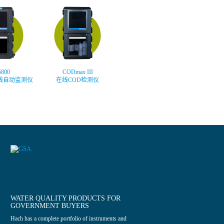
5800
CODmax III
线自动监测仪
在线COD检测仪
WATER QUALITY PRODUCTS FOR
GOVERNMENT BUYERS
Hach has a complete portfolio of instruments and