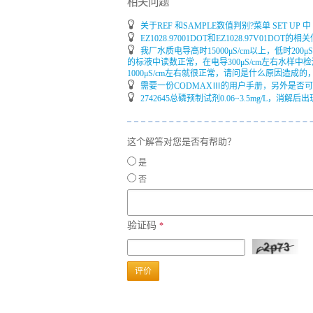
相关问题
关于REF 和SAMPLE数值判别?菜单 SET 
EZ1028.97001DOT和EZ1028.97V
我厂水质电导高时15000μS/cm以上，低时200μS/
的标液中读数正常，在电导300μS/cm左右水样中检
1000μS/cm左右就很正常，请问是什么原因造
需要一份CODMAXⅢ的用户手册，另外是否可提供CO
2742645总磷预制试剂0.06~3.5mg/L，消解
这个解答对您是否有帮助？
是
否
验证码
*
评价