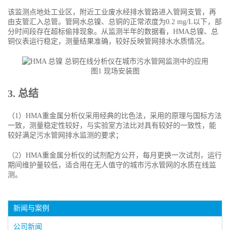
该监测点地处工业区，附近工业废水经排水管路进入管网支管，再
由支管汇入总管。管网水总镍、总铜的正常浓度为0.2 mg/L以下，部
分时间段存在超标偷排现象。从监测半年的数据看，HMA总镍、总
铜仪表运行稳定，测量结果准确，较好反映管网排水水质情况。
图1 现场安装图
3. 总结
（1）HMA重金属分析仪采用经典的比色法，采用的原理与国标方法
一致，测量稳定性较好，与实验室方法比对具有较好的一致性，能
较好满足污水管网排水监测的要求；
（2）HMA重金属分析仪的试剂配方公开，每月更换一次试剂，运行
期间维护量较低，适合用在无人值守的城市污水管网的水质在线监
测。
新闻与案例
公司新闻