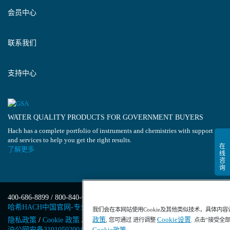
会员中心
联系我们
支持中心
WATER QUALITY PRODUCTS FOR GOVERNMENT BUYERS
Hach has a complete portfolio of instruments and chemistries with support
and services to help you get the right results.
了解更多
400-686-8899 / 800-840-6026
哈希HACH中国官网-专业水质分析仪器
我们会在本网站使用Cookie及其他类似技术，具体内
政策
Cookie设置
隐私政策
/
Cookie 政策
/
Cookie 设置
/
沪ICP备13034148号-4
/
, 您可通过 进行调整
. 点击“接受全
沪公网安备31010502004971号
/
沪(浦)应急管危经许[2023]201871
Cookie政策