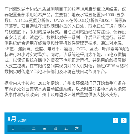
广州海珠湖岸边站水质监测项目于2012年10月启动至12月结束，仪
器配置全部采用哈希产品。主要有：地表水常五配置(sc1000+五参
数)、NH4Dsc氨氮分析仪、UVAS sc在线COD分析仪和DS5叶绿素&
蓝藻等。项目选址在海珠湖湖心岛的入口处，取水口位于通向湖心
岛栈道底下，采用的是浮标式。自动监测站历经站房建设、仪器设
备安装调试、试运行、数据比对等一系列工作后已正式运行。该监
测系统综合运用在线监测和计算机软件管理等技术，通过对水温、
pH值、溶解氧、浊度、电导率、氨氮、COD、蓝藻、叶绿素等9项指
标进行24小时实时监控。同时，该系统还采用太阳能、市电双供模
式，以保证系统在断电的情况下也能正常运行。并采用的触摸屏嵌
入式工控机，在有限的空间实现良好的人机对话，通过GPRS网络将
数据实时传送至当地环保部门及环境在线自动监测平台。
据业内人士披露：2013年伊始，广州市环保部门已开始着手准备在
市内多处公园安装水质自动监测系统，以及时应对各种水质污染突
发事件和持续改善广州市及周边水环境质量提供强大技术支撑。
8月
2026年
日
一
二
三
四
五
六