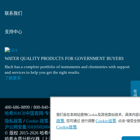
联系我们
支持中心
WATER QUALITY PRODUCTS FOR GOVERNMENT BUYERS
Hach has a complete portfolio of instruments and chemistries with support
and services to help you get the right results.
了解更多
400-686-8899 / 800-840-6026
哈希HACH中国官网-专业水质分析仪器
我们会在本网站使用Cookie及其他类似技术，具体内
政策
Cookie设置
隐私政策
/
Cookie 政策
/
Cookie 设置
/
沪ICP备13034148号-4
/
, 您可通过 进行调整
. 点击“接受全
沪公网安备31010502004971号
/
沪(浦)应急管危经许[2023]201871
Cookie政策
.
© 版权 2015-2026 哈希中国版权所有
/
哈希水质分析仪器（上海）有限公司
/