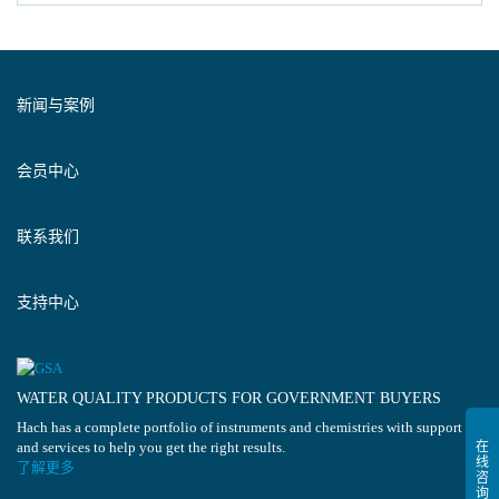
新闻与案例
会员中心
联系我们
支持中心
WATER QUALITY PRODUCTS FOR GOVERNMENT BUYERS
Hach has a complete portfolio of instruments and chemistries with support
and services to help you get the right results.
了解更多