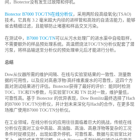
间，Biotector没有发生过故障和停机。
Biotector B7000 TOC/TN在线分析仪
，采用两阶段高级氧化(TSAO)
技术。它具有 3.2 毫米超大内径的进样管和高效的自清洁能力，能够
省去精细过滤，且能够防止堵塞和样品交叉污染。
在测试中，
B7000 TOC/TN
可以从污水处理厂的进水渠中自吸取样，
不需要额外的样品预处理系统。高温燃烧法TOC/TN分析仪配套了潜
污泵，将样品输送至分析仪的预处理单元后才能进行分析。
总结
Dow从仪器所需的维护间隔、在线与实验室结果的一致性、测量数
据的可用性，以及应对高悬浮物/高纤维素废水的可靠性，这四个方
面对测试结果进行评估。Biotector获得了最好的评价：能同时检测
TOC、TIC和TN参数，与实验室TOC和 TN 比对一致，维护量低，
可靠性高。基于 Biotector 的优异表现，Dow Bomlitz最终选择了Hach
的B7000 TOC/TN分析仪，并计划未来深化与Hach的合作，在更多现
场推广使用B7000 TOC/TN分析仪。
在工业领域，在线分析仪的应用往往面临着巨大的挑战，传统在线
分析仪在面对工业中高盐、高油脂、高油、高悬浮物等复杂的工况
条件时捉襟见肘，出现如意外停机、可靠性差、数据与实验室比对